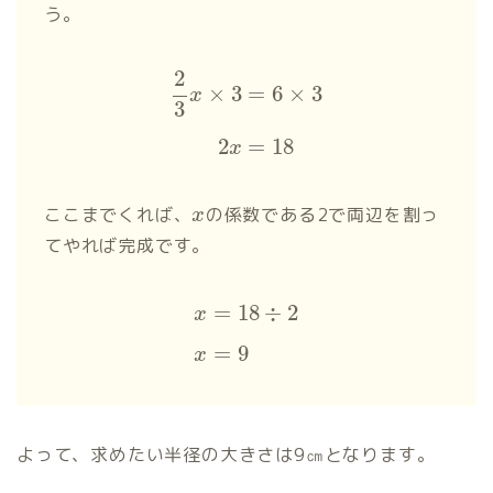
う。
2
×
3
=
6
×
3
x
3
2
=
18
x
ここまでくれば、
の係数である2で両辺を割っ
x
てやれば完成です。
=
18
÷
2
x
=
9
x
よって、求めたい半径の大きさは9㎝となります。