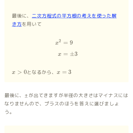
最後に、
二次方程式の平方根の考えを使った解
き方
を用いて
2
=
9
x
=
±
3
x
>
0
=
3
となるから、
x
x
最後に、±が出てきますが半径の大きさはマイナスには
なりませんので、プラスのほうを答えに選びましょ
う。