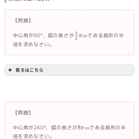
【問題】
3
中心角が90°、弧の長さが
㎝である扇形の半
π
2
径を求めなさい。
答えはこちら
3
㎝
【問題】
8
中心角が240°、弧の長さが
㎝である扇形の半
π
90
3
径を求めなさい。
2
×
=
π
x
π