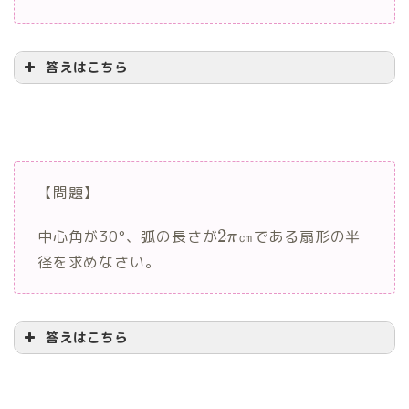
360
2
1
3
=
π
x
π
2
2
答えはこちら
1
3
=
x
2
2
=
3
x
6
㎝
【問題】
2
中心角が30°、弧の長さが
㎝である扇形の半
π
240
径を求めなさい。
2
×
=
8
π
x
π
360
4
=
8
π
x
π
3
答えはこちら
4
=
8
x
3