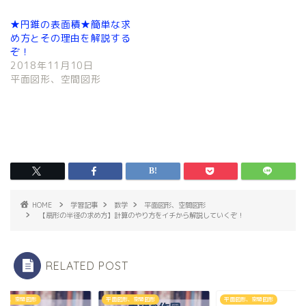
ウ
て
ィ
く
ン
だ
★円錐の表面積★簡単な求
ド
さ
め方とその理由を解説する
ウ
い
で
(
ぞ！
開
新
2018年11月10日
き
し
ま
い
平面図形、空間図形
す
ウ
)
ィ
ン
ド
ウ
で
開
き
ま
す
)
HOME
学習記事
数学
平面図形、空間図形
【扇形の半径の求め方】計算のやり方をイチから解説していくぞ！
RELATED POST
図形、空間図形
平面図形、空間図形
平面図形、空間図形