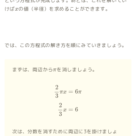
という方程式が完成します。あとは、これを解いてい
けば
の値（半径）を求めることができます。
x
では、この方程式の解き方を順にみていきましょう。
まずは、両辺から
を消しましょう。
π
2
=
6
π
x
π
3
2
=
6
x
3
次は、分数を消すために両辺に3を掛けましょ