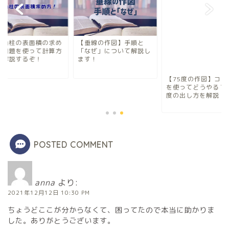
三角柱の表面積の求め
【垂線の作図】手順と
★問題を使って計算方
「なぜ」について解説し
を解説するぞ！
ます！
【75度の作図】コン
を使ってどうやる？
度の出し方を解説！
POSTED COMMENT
anna
より:
2021年12月12日 10:30 PM
ちょうどここが分からなくて、困ってたので本当に助かりま
した。ありがとうございます。