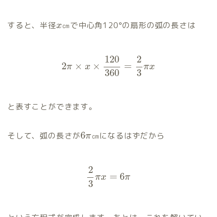
すると、半径
㎝で中心角120°の扇形の弧の長さは
x
120
2
2
×
×
=
π
x
π
x
360
3
と表すことができます。
6
そして、弧の長さが
㎝になるはずだから
π
2
=
6
π
x
π
3