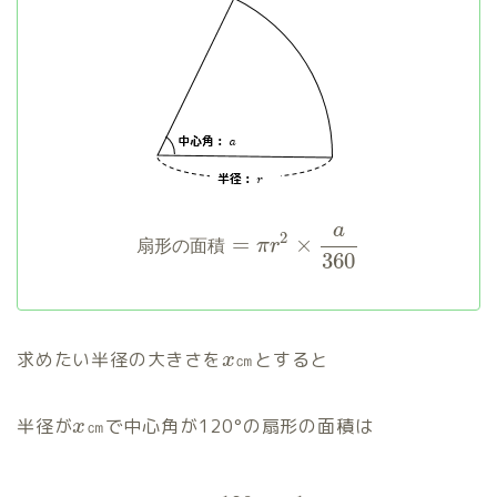
a
2
=
×
π
r
扇
形
の
面
積
360
求めたい半径の大きさを
㎝とすると
x
半径が
㎝で中心角が120°の扇形の面積は
x