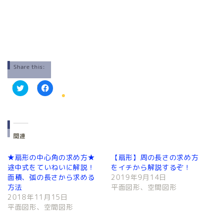
Share this:
ク
F
リ
a
ッ
c
ク
e
し
b
て
o
T
o
関連
w
k
i
で
t
共
★扇形の中心角の求め方★
【扇形】周の長さの求め方
t
有
e
す
途中式をていねいに解説！
をイチから解説するぞ！
r
る
面積、弧の長さから求める
2019年9月14日
で
に
共
は
方法
平面図形、空間図形
有
ク
2018年11月15日
(
リ
新
ッ
平面図形、空間図形
し
ク
い
し