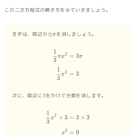
この二次方程式の解き方をみていきましょう。
まずは、両辺から
を消しましょう。
π
1
2
=
3
π
x
π
3
1
2
=
3
x
3
次に、両辺に3をかけて分数を消します。
1
2
×
3
=
3
×
3
x
3
2
=
9
x