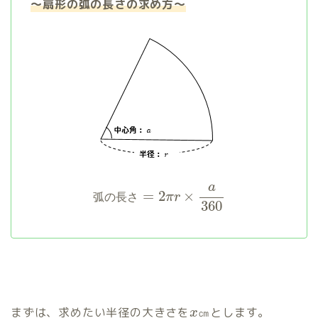
～扇形の弧の長さの求め方～
a
=
2
×
π
r
弧
の
長
さ
360
まずは、求めたい半径の大きさを
㎝とします。
x