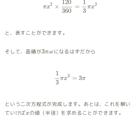
120
1
2
2
×
=
π
x
π
x
360
3
と、表すことができます。
3
そして、面積が
㎠になるはずだから
π
1
2
=
3
π
x
π
3
という二次方程式が完成します。あとは、これを解い
ていけば
の値（半径）を求めることができます。
x