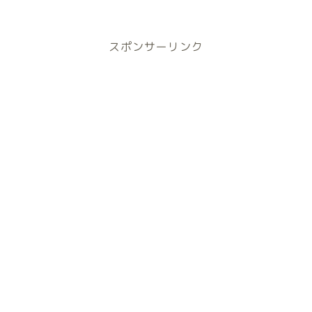
4
=
24
x
12
㎝
=
6
x
スポンサーリンク
30
2
×
=
2
π
x
π
360
1
=
2
π
x
π
6
1
=
2
x
6
=
12
x