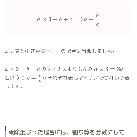
b
×
3
−
÷
=
3
−
a
b
c
a
c
足し算と引き算の＋、－の記号は省略しません。
×
3
−
÷
×
3
=
3
のマイナスよりも左の
、
a
b
c
a
a
b
÷
=
右の
をそれぞれ表しマイナスでつないで表
b
c
c
します。
乗除混じった場合には、割り算を分数にして