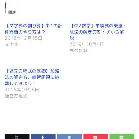
し
b
て
o
T
o
関連
w
k
i
で
t
共
【文字式の割り算】中1の計
【中2数学】単項式の乗法・
t
有
e
す
算問題のやり方は？
除法の解き方をイチから解
r
る
2018年12月15日
説！
で
に
共
は
文字式
2019年10月4日
有
ク
式の計算
(
リ
新
ッ
し
ク
い
し
ウ
て
【連立方程式の基礎】加減
ィ
く
ン
だ
法の解き方、練習問題に挑
ド
さ
戦してみよう！
ウ
い
で
(
2019年10月6日
開
新
連立方程式
き
し
ま
い
す
ウ
)
ィ
ン
ド
ウ
で
開
き
ま