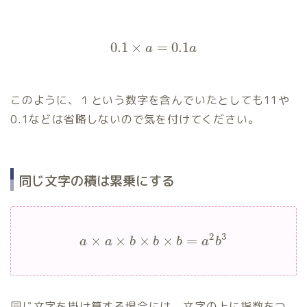
0.1
×
=
0.1
a
a
このように、１という数字を含んでいたとしても11や
0.1などは省略しないので気を付けてください。
同じ文字の積は累乗にする
2
3
×
×
×
×
=
a
a
b
b
b
a
b
同じ文字を掛け算する場合には、文字の上に指数をつ