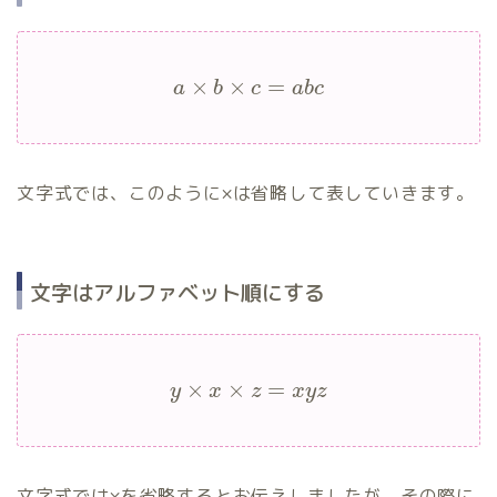
×
×
=
a
b
c
a
b
c
文字式では、このように×は省略して表していきます。
文字はアルファベット順にする
×
×
=
y
x
z
x
y
z
文字式では×を省略するとお伝えしましたが、その際に