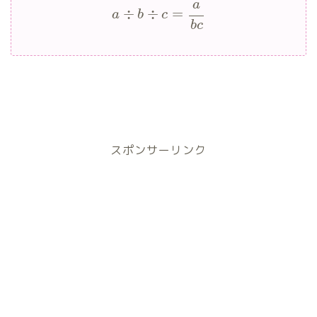
a
÷
÷
=
a
b
c
b
c
スポンサーリンク