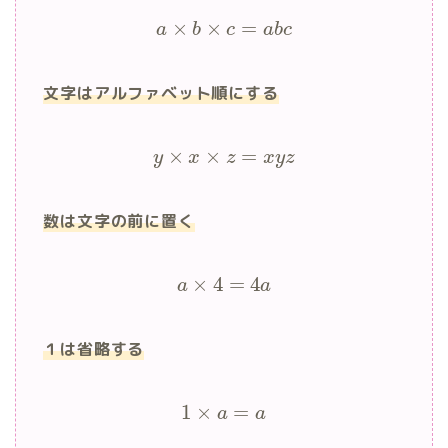
×
×
=
a
b
c
a
b
c
文字はアルファベット順にする
×
×
=
y
x
z
x
y
z
数は文字の前に置く
×
4
=
4
a
a
１は省略する
1
×
=
a
a