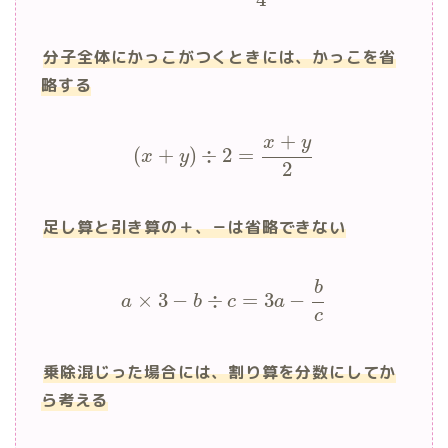
分子全体にかっこがつくときには、かっこを省
略する
+
x
y
(
+
)
÷
2
=
x
y
2
足し算と引き算の＋、－は省略できない
b
×
3
−
÷
=
3
−
a
b
c
a
c
乗除混じった場合には、割り算を分数にしてか
ら考える