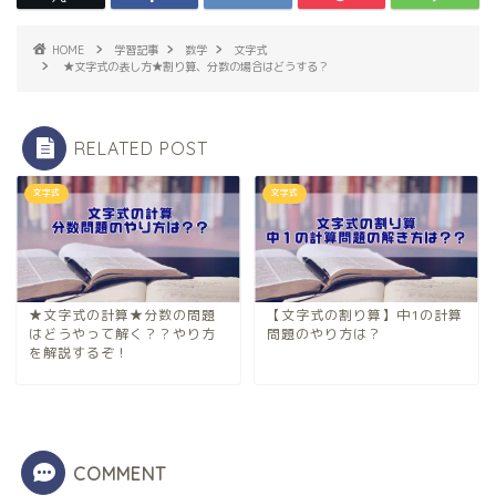
す
)
HOME
学習記事
数学
文字式
★文字式の表し方★割り算、分数の場合はどうする？
RELATED POST
文字式
文字式
★文字式の計算★分数の問題
【文字式の割り算】中1の計算
はどうやって解く？？やり方
問題のやり方は？
を解説するぞ！
COMMENT