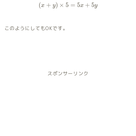
(
+
)
×
5
=
5
+
5
x
y
x
y
このようにしてもOKです。
スポンサーリンク