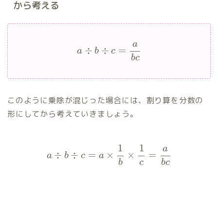
から考える
a
÷
÷
=
a
b
c
b
c
このように乗除が混じった場合には、割り算を分数の
形にしてから考えていきましょう。
1
1
a
÷
÷
=
×
×
=
a
b
c
a
b
c
b
c