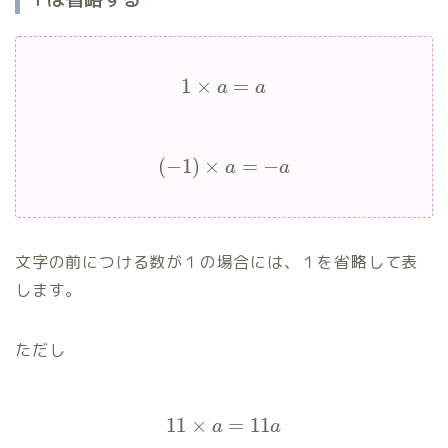
1
×
=
a
a
(
−
1
)
×
=
−
a
a
文字の前につける数が１の場合には、１を省略して表
します。
ただし
11
×
=
11
a
a