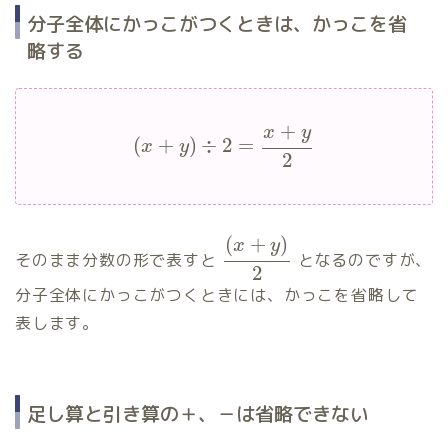
分子全体にかっこがつくときは、かっこを省
略する
+
x
y
(
+
)
÷
2
=
x
y
2
(
+
)
x
y
そのまま分数の形で表すと
となるのですが、
2
分子全体にかっこがつくときには、かっこを省略して
表します。
足し算と引き算の＋、－は省略できない