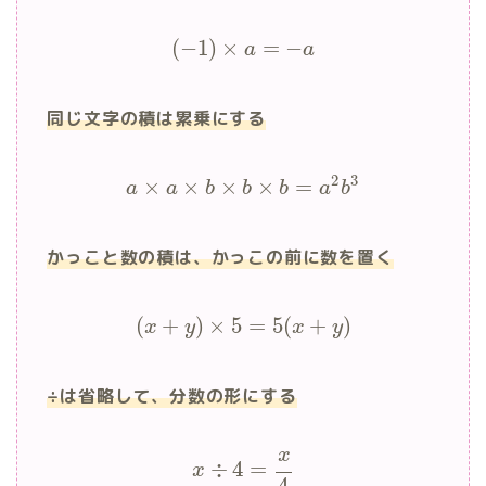
(
−
1
)
×
=
−
a
a
同じ文字の積は累乗にする
2
3
×
×
×
×
=
a
a
b
b
b
a
b
かっこと数の積は、かっこの前に数を置く
(
+
)
×
5
=
5
(
+
)
x
y
x
y
÷は省略して、分数の形にする
x
÷
4
=
x
4