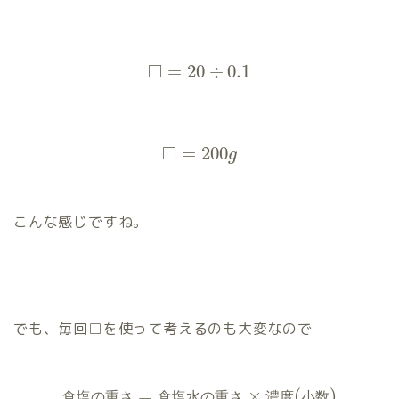
□
=
20
÷
0.1
□
=
200
g
こんな感じですね。
でも、毎回□を使って考えるのも大変なので
=
×
(
)
食
塩
の
重
さ
食
塩
水
の
重
さ
濃
度
小
数