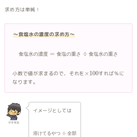
求め方は単純！
～食塩水の濃度の求め方～
=
÷
食
塩
水
の
濃
度
食
塩
の
重
さ
食
塩
水
の
重
さ
×
100
小数で値が求まるので、それを
すれば％に
なります。
イメージとしては
かず先生
÷
溶
け
て
る
や
つ
全
部