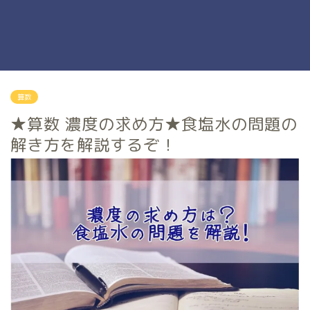
算数
★算数 濃度の求め方★食塩水の問題の
解き方を解説するぞ！