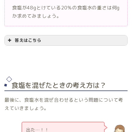
食塩が48gとけている20％の食塩水の重さは何g
か求めてみましょう。
答えはこちら
20
%
⇒
20
÷
100
=
0.2
食塩を混ぜたときの考え方は？
最後に、食塩水を混ぜ合わせるという問題について考
えていきましょう。
=
48
÷
0.2
=
240
g
食
塩
水
の
重
さ
出た…！！