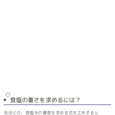
30
÷
100
=
0.3
0.3
×
100
=
30
%
食塩の重さを求めるには？
先ほどの、食塩水の濃度を求める式を工夫すると