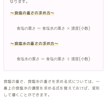
なります。
食塩
12
33
12
+
33
=
45
の重
g
g
g
～食塩の重さの求め方～
さ
食塩
=
×
(
)
食
塩
の
重
さ
食
塩
水
の
重
さ
濃
度
小
数
200
300
200
+
300
=
500
水の
g
g
g
重さ
～食塩水の重さの求め方～
45
÷
500
=
0.09
=
÷
(
)
食
塩
水
の
重
さ
食
塩
の
重
さ
濃
度
小
数
=
0.09
×
100
=
9
%
食
塩
水
の
濃
度
食塩の重さ、食塩水の重さを求める式については、一
番上の食塩水の濃度を求める式を覚えておけば、変形
して導くことができます。