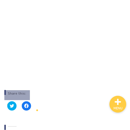
ホーム
算数、数学
理科
英語
Share this:
MENU
ク
F
リ
a
ッ
c
ク
e
し
b
て
o