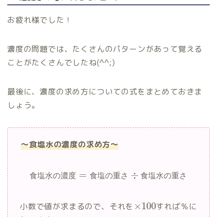
200
×
0.06
=
12
g
お疲れ様でした！
濃度の問題では、たくさんのパターンがあって覚える
ことがたくさんでしたね(^^;)
300
×
0.11
=
33
g
最後に、濃度の求め方についての式をまとめておきま
しょう。
～食塩水の濃度の求め方～
=
÷
食
塩
水
の
濃
度
食
塩
の
重
さ
食
塩
水
の
重
さ
6％の
11％の
混ぜ合わせたもの
×
100
小数で値が求まるので、それを
すれば％に
食塩水
食塩水