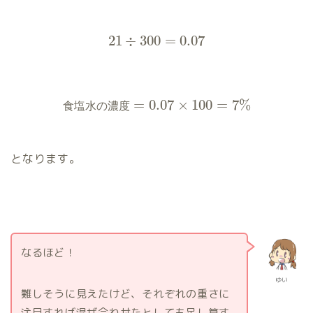
21
÷
300
=
0.07
=
0.07
×
100
=
7
%
食
塩
水
の
濃
度
となります。
なるほど！
ゆい
難しそうに見えたけど、それぞれの重さに
注目すれば混ぜ合わせたとしても足し算す