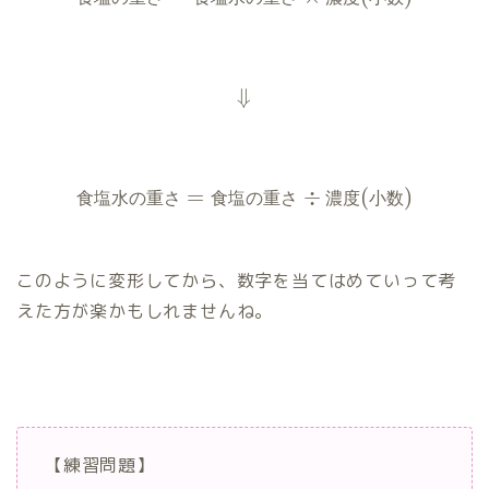
⇓
=
÷
(
)
食
塩
水
の
重
さ
食
塩
の
重
さ
濃
度
小
数
このように変形してから、数字を当てはめていって考
えた方が楽かもしれませんね。
【練習問題】