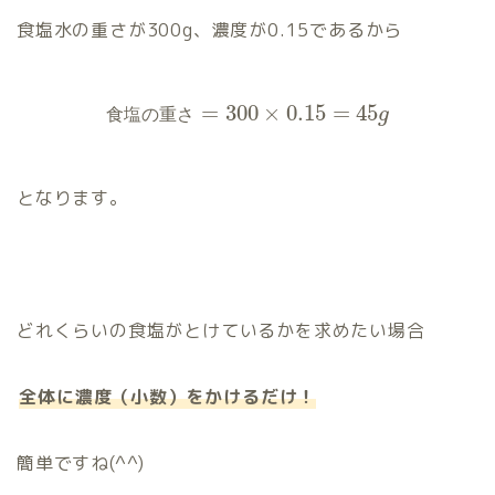
食塩水の重さが300g、濃度が0.15であるから
=
300
×
0.15
=
45
g
食
塩
の
重
さ
となります。
どれくらいの食塩がとけているかを求めたい場合
全体に濃度（小数）をかけるだけ！
簡単ですね(^^)