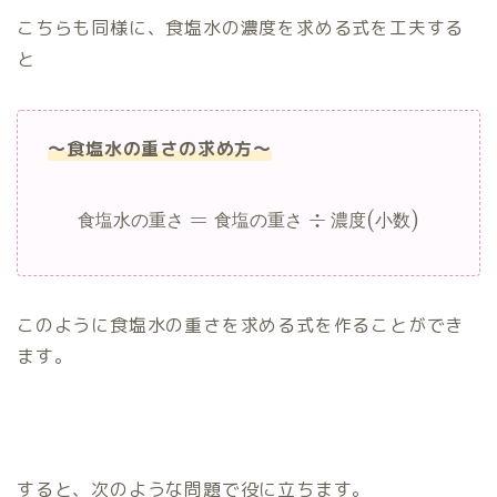
こちらも同様に、食塩水の濃度を求める式を工夫する
と
=
200
×
0.12
=
24
g
食
塩
の
重
さ
～食塩水の重さの求め方～
=
÷
(
)
食
塩
水
の
重
さ
食
塩
の
重
さ
濃
度
小
数
24
g
このように食塩水の重さを求める式を作ることができ
ます。
すると、次のような問題で役に立ちます。