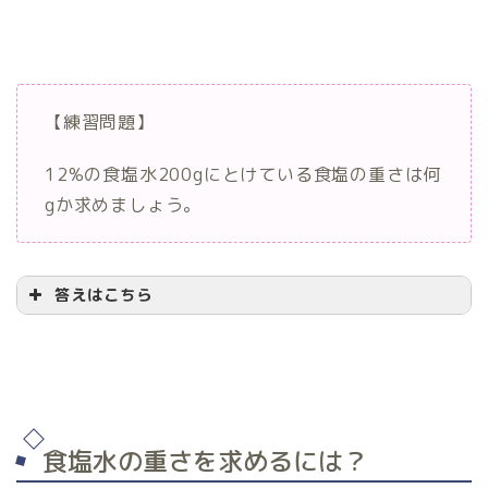
【練習問題】
12%の食塩水200gにとけている食塩の重さは何
gか求めましょう。
答えはこちら
12
%
⇒
12
÷
100
=
0.12
食塩水の重さを求めるには？