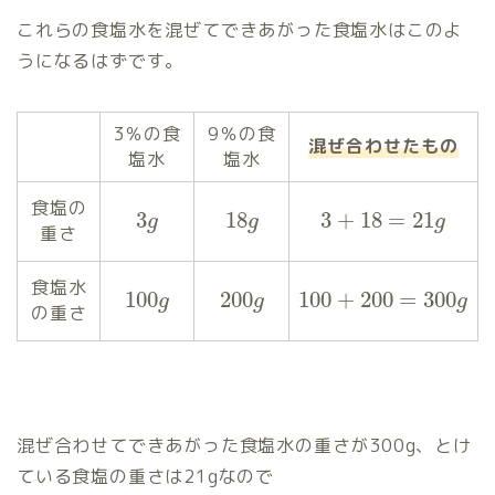
これらの食塩水を混ぜてできあがった食塩水はこのよ
うになるはずです。
3％の食
9％の食
混ぜ合わせたもの
塩水
塩水
食塩の
3
18
3
+
18
=
21
g
g
g
重さ
食塩水
100
200
100
+
200
=
300
g
g
g
の重さ
混ぜ合わせてできあがった食塩水の重さが300g、とけ
ている食塩の重さは21gなので