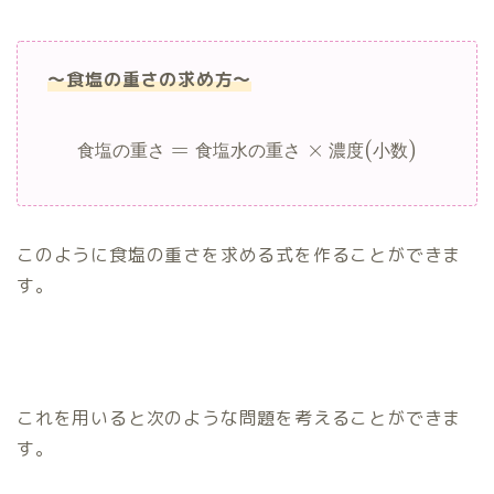
30
%
～食塩の重さの求め方～
=
×
(
)
食
塩
の
重
さ
食
塩
水
の
重
さ
濃
度
小
数
このように食塩の重さを求める式を作ることができま
す。
これを用いると次のような問題を考えることができま
す。