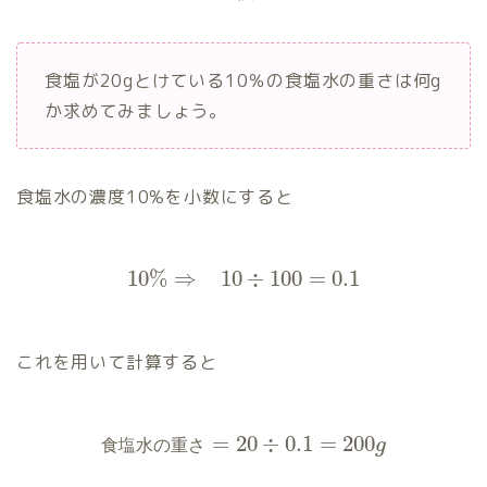
食塩が20gとけている10％の食塩水の重さは何g
か求めてみましょう。
食塩水の濃度10%を小数にすると
10
%
⇒
10
÷
100
=
0.1
これを用いて計算すると
=
20
÷
0.1
=
200
g
食
塩
水
の
重
さ