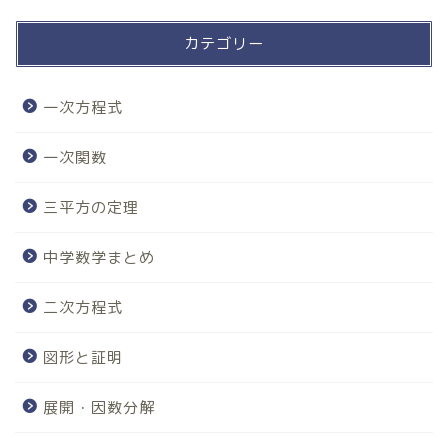
カテゴリー
一次方程式
一次関数
三平方の定理
中学数学まとめ
二次方程式
図形と証明
展開・因数分解