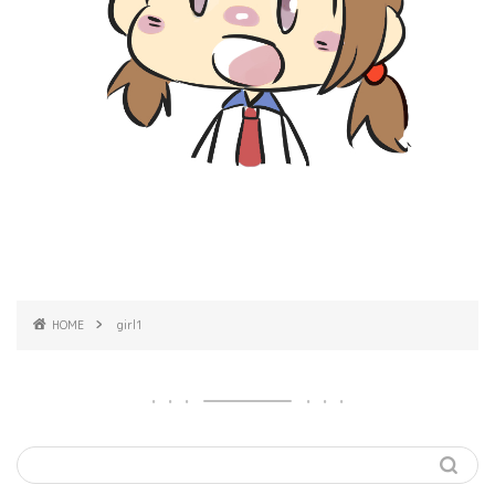
HOME
girl1